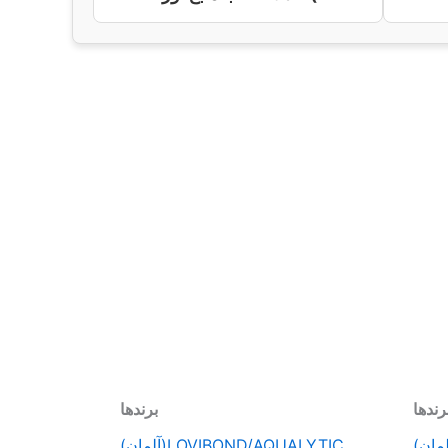
رندها
برندها
LOVIBOND/AQUALYTIC(آلمان)