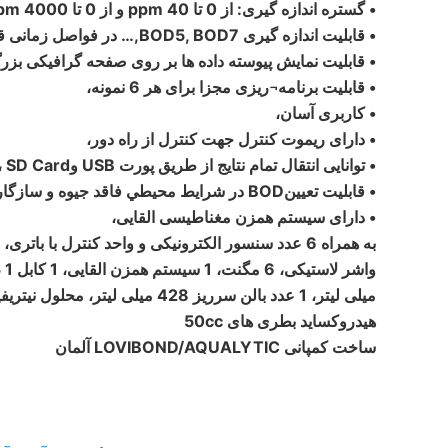
• گستره اندازه گیری: از 0 تا 40 ppm و از 0 تا 4000 ppm بسته به مقدار نمونه
• قابلیت اندازه گیری BOD5, BOD7,… در فواصل زمانی قابل تنظیم از 1 تا 28 روز
• قابلیت نمایش پیوسته داده ها بر روی صفحه گرافیکی بزر
• قابلیت برنامه¬ریزی مجزا برای هر 6 نمونه،
• کاربری آسان،
• دارای ریموت کنترل جهت کنترل از راه دور،
• توانایی انتقال تمام نتایج از طریق پورت USB وSD Card ،
• قابلیت تعيينBOD در شرايط محيطي فاقد جيوه و سازگار با محیط زیست،
• دارای سيستم همزن مغناطیسی القايی،
ميلی لیتر، 1 عدد بالن سرريز 428 ميلی لیتر
هیدروکساید بطری های 50cc
ساخت کمپانی LOVIBOND/AQUALYTIC آلمان