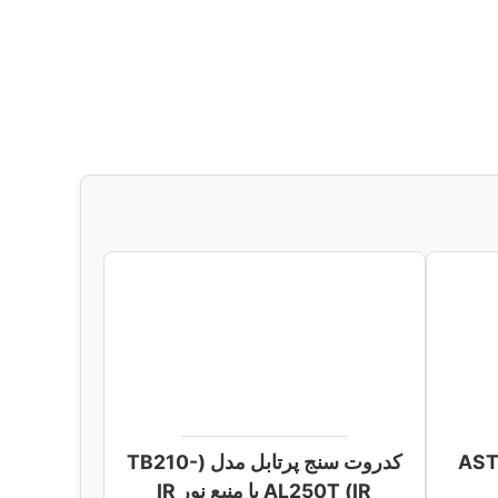
کدروت سنج پرتابل مدل (TB210-
IR) AL250T با منبع نور IR