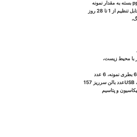
گ،
به همراه 6 عدد سنسور الکترونیکی و واحد کنترل با باتری، 6 بطری نمونه، 6 عدد
واشر لاستيکی، 6 مگنت، 1 سیستم همزن القایی، 1 کابل USB ، 1عدد بالن سرريز 157
، محلول نیتریفیکاسیون و پتاسیم