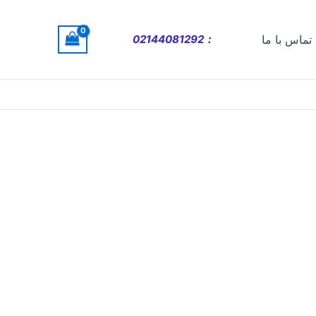
تماس با ما
:
02144081292