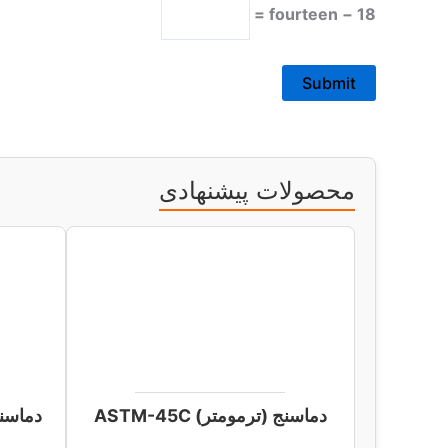
18 − fourteen =
محصولات پیشنهادی
دماسنج (ترمومتر) ASTM-45C
دماسنج (