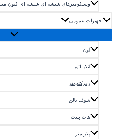
ویسکومترهای شیشه ای شیشه ای کنون منینگ (ON Manning Viscometer
تجهیزات عمومی
آون
انکوباتور
رفرکتومتر
شوف بالن
هات پلیت
پلاریمتر