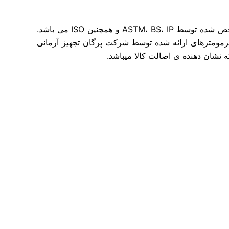
پیشنهاد ما به شما، ترمومترهای بسیار دقیق انداره گیری دما برای انجام آزمایش های استاندارد بر اساس محدودیت های مشخص شده توسط ASTM، BS، IP و همچنین ISO می باشد.
 ترمومترهای ارائه شده توسط شرکت پرگان تجهیز آرمانی
ه نشان دهنده ی اصالت کالا میباشد.