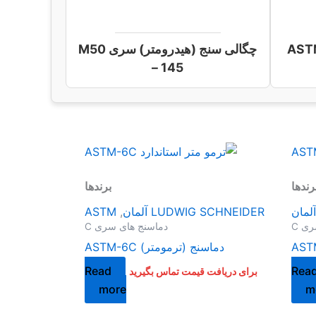
چگالی سنج (هیدرومتر) سری M50
– 145
رندها
برندها
LUDWIG SCHNEIDER آلمان
,
ASTM
ی C
دماسنج های سری C
دماسنج (ترمومتر) ASTM-6C
Read
Rea
برای دریافت قیمت تماس بگیرید
more
m