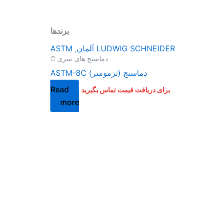
برندها
LUDWIG SCHNEIDER آلمان
,
ASTM
دماسنج های سری C
دماسنج (ترمومتر) ASTM-8C
Read
برای دریافت قیمت تماس بگیرید
more