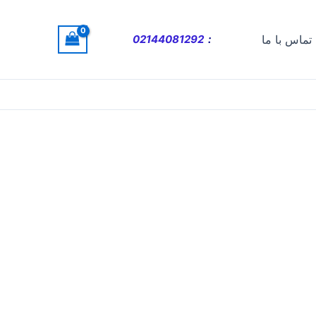
تماس با ما
:
02144081292